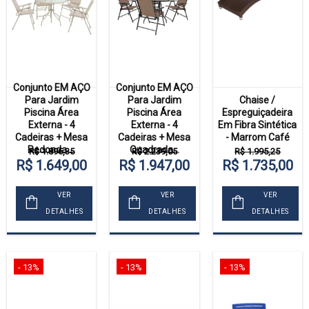
Conjunto EM AÇO
Conjunto EM AÇO
Para Jardim
Para Jardim
Chaise /
Piscina Área
Piscina Área
Espreguiçadeira
Externa - 4
Externa - 4
Em Fibra Sintética
Cadeiras + Mesa
Cadeiras + Mesa
- Marrom Café
Redonda ...
Quadrada...
R$ 1.896,35
R$ 2.239,05
R$ 1.995,25
R$ 1.649,00
R$ 1.947,00
R$ 1.735,00
VER
VER
VER
DETALHES
DETALHES
DETALHES
- 13%
- 13%
- 13%