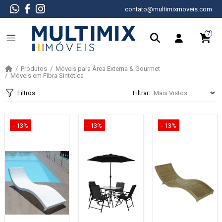
contato@multimixmoveis.com
7
Produtos
Móveis para Área Externa & Gourmet
Móveis em Fibra Sintética
Filtros
Filtrar:
- 13%
- 13%
- 13%