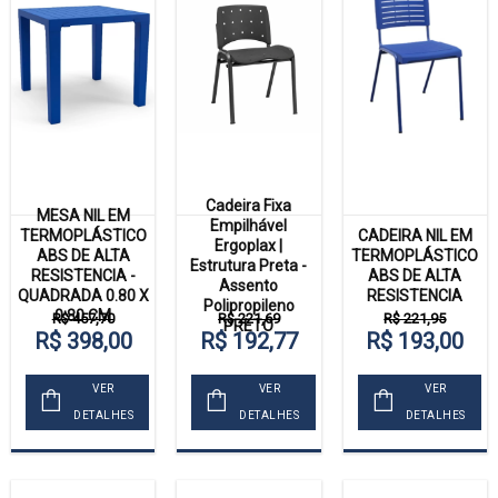
Cadeira Fixa
MESA NIL EM
Empilhável
TERMOPLÁSTICO
CADEIRA NIL EM
Ergoplax |
ABS DE ALTA
TERMOPLÁSTICO
Estrutura Preta -
RESISTENCIA -
ABS DE ALTA
Assento
QUADRADA 0.80 X
RESISTENCIA
Polipropileno
0.80 CM
R$ 457,70
R$ 221,69
R$ 221,95
PRETO
R$ 398,00
R$ 192,77
R$ 193,00
VER
VER
VER
DETALHES
DETALHES
DETALHES