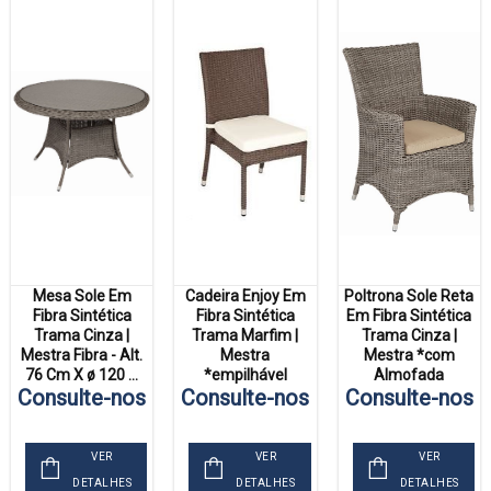
Mesa Sole Em
Cadeira Enjoy Em
Poltrona Sole Reta
Fibra Sintética
Fibra Sintética
Em Fibra Sintética
Trama Cinza |
Trama Marfim |
Trama Cinza |
Mestra Fibra - Alt.
Mestra
Mestra *com
76 Cm X ø 120 ...
*empilhável
Almofada
Consulte-nos
Consulte-nos
Consulte-nos
VER
VER
VER
DETALHES
DETALHES
DETALHES