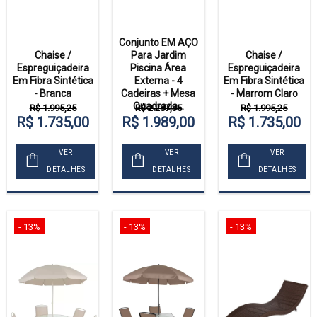
Conjunto EM AÇO
Chaise /
Para Jardim
Chaise /
Espreguiçadeira
Piscina Área
Espreguiçadeira
Em Fibra Sintética
Externa - 4
Em Fibra Sintética
- Branca
Cadeiras + Mesa
- Marrom Claro
Quadrada...
R$ 1.995,25
R$ 2.287,35
R$ 1.995,25
R$ 1.735,00
R$ 1.989,00
R$ 1.735,00
VER
VER
VER
DETALHES
DETALHES
DETALHES
- 13%
- 13%
- 13%