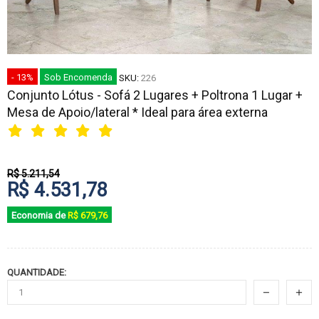
- 13%
Sob Encomenda
SKU:
226
Conjunto Lótus - Sofá 2 Lugares + Poltrona 1 Lugar +
Mesa de Apoio/lateral * Ideal para área externa
R$ 5.211,54
R$ 4.531,78
Economia de
R$ 679,76
QUANTIDADE: