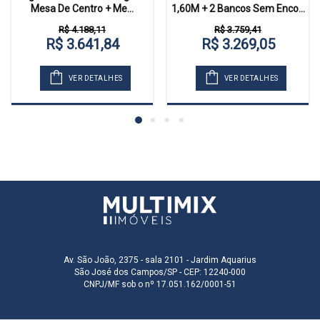
Mesa De Centro + Me...
1,60M + 2 Bancos Sem Enco...
R$ 4.188,11
R$ 3.759,41
R$ 3.641,84
R$ 3.269,05
VER DETALHES
VER DETALHES
Av. São João, 2375 - sala 2101 - Jardim Aquarius
São José dos Campos/SP - CEP: 12240-000
CNPJ/MF sob o nº 17.051.162/0001-51