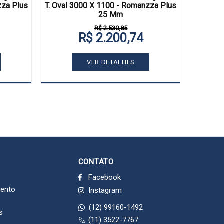
Mesa Reu
zza Plus
T. Oval 3000 X 1100 - Romanzza Plus
2200 X 
25 Mm
R$ 2.530,85
R$ 2.200,74
VER DETALHES
CONTATO
Facebook
mento
Instagram
(12) 99160-1492
s
(11) 3522-7767