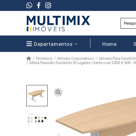
Departamentos
Home
Produtos
Móveis Corporativos
Móveis Para Escritór
Mesa Reunião Escritório 8 Lugares | Semi-oval 2000 X 900 