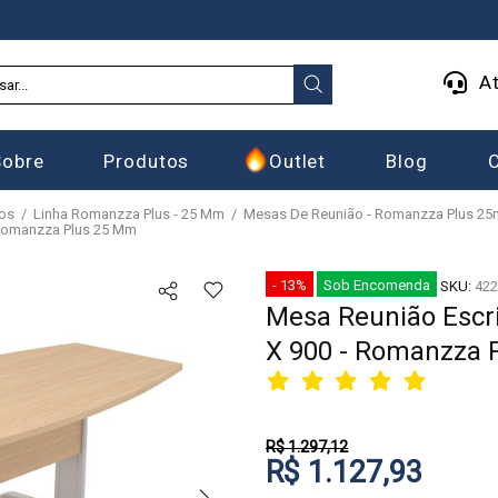
At
Sobre
Produtos
Outlet
Blog
ios
Linha Romanzza Plus - 25 Mm
Mesas De Reunião - Romanzza Plus 2
- Romanzza Plus 25 Mm
- 13%
Sob Encomenda
SKU:
422
Mesa Reunião Escri
X 900 - Romanzza 
R$ 1.297,12
R$ 1.127,93