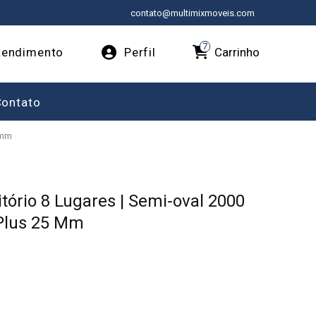
contato@multimixmoveis.com
7
Carrinho
endimento
Perfil
Contato
5mm
tório 8 Lugares | Semi-oval 2000
Plus 25 Mm