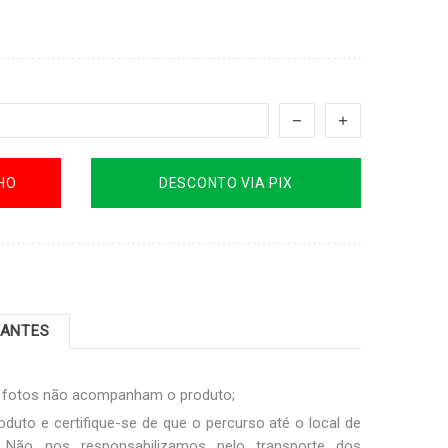
HO
DESCONTO VIA PIX
TANTES
s fotos não acompanham o produto;
oduto e certifique-se de que o percurso até o local de
Não nos responsabilizamos pelo transporte dos