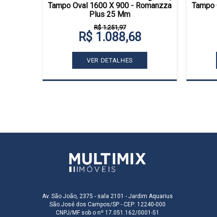
Romanzza
Tampo Oval 1600 X 900 - Romanzza
Tampo 
Plus 25 Mm
R$ 1.251,97
R$ 1.088,68
VER DETALHES
Av. São João, 2375 - sala 2101 - Jardim Aquarius
São José dos Campos/SP - CEP: 12240-000
CNPJ/MF sob o nº 17.051.162/0001-51